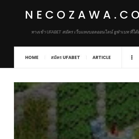
NECOZAWA.C
ทางเข้า UFABET สมัคร เว็บแทงบอลออนไลน์ ยูฟ่าเบท ที่ได
HOME
สมัคร UFABET
ARTICLE