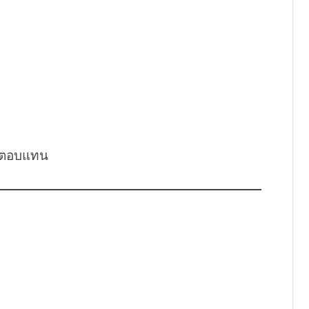
ัลตอบแทน