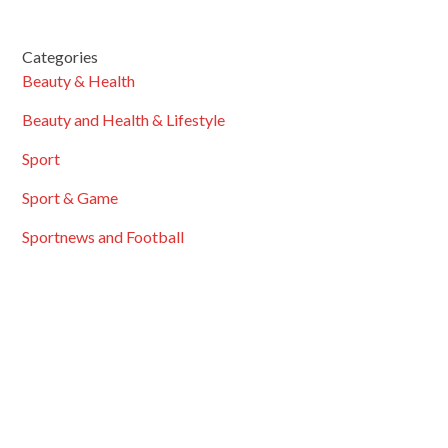
Categories
Beauty & Health
Beauty and Health & Lifestyle
Sport
Sport & Game
Sportnews and Football