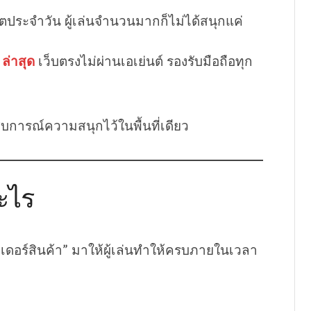
ตประจำวัน ผู้เล่นจำนวนมากก็ไม่ได้สนุกแค่
ล่าสุด
เว็บตรงไม่ผ่านเอเย่นต์ รองรับมือถือทุก
สบการณ์ความสนุกไว้ในพื้นที่เดียว
ะไร
อเดอร์สินค้า” มาให้ผู้เล่นทำให้ครบภายในเวลา