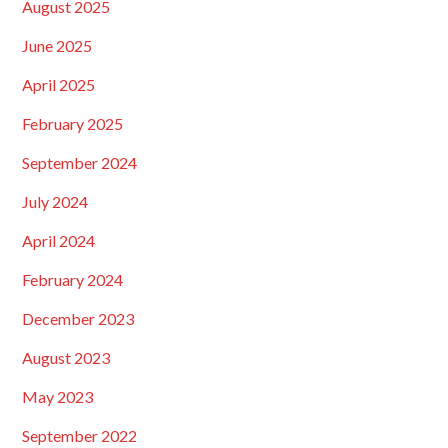
August 2025
June 2025
April 2025
February 2025
September 2024
July 2024
April 2024
February 2024
December 2023
August 2023
May 2023
September 2022