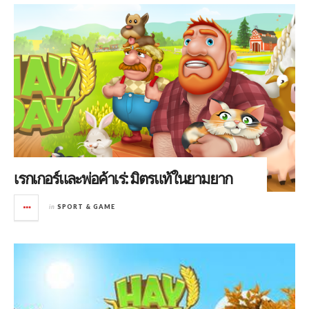
เรกเกอร์และพ่อค้าเร่: มิตรแท้ในยามยาก
in
SPORT & GAME