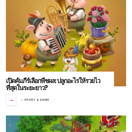
เปิดคัมภีร์เลือกพืชผล: ปลูกอะไรให้รวยไว
ที่สุดในระยะยาว?
in
SPORT & GAME