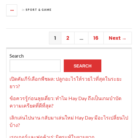
in
SPORT & GAME
1
2
…
16
Next →
Search
SEARCH
เปิดคัมภีร์เลือกพืชผล: ปลูกอะไรให้รวยไวที่สุดในระยะ
ยาว?
ข้อควรรู้ก่อนลุยเดี่ยว: ทำไม Hay Day ถึงเป็นเกมบำบัด
ความเครียดที่ดีที่สุด?
เลิกเล่นไปนาน กลับมาเล่นใหม่ Hay Day มีอะไรเปลี่ยนไป
บ้าง?
เรกเกอร์และพ่อค้าเร่: มิตรแท้ในยามยาก