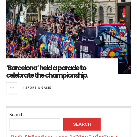
‘Barcelona’ held a parade to
celebrate the championship.
in
SPORT & GAME
Search
SEARCH