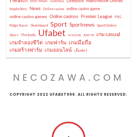
Liverpool
Manchester United
Inter Milan
Juventus
News
online casino game
MapleStory
Online casino
Online casinos
Premier League
online casino games
PSG
Sport
Sportnews
SportOnline
Ridge Racer
Skateboard
Ufabet
เกม casual
The body
Spurs
ระบบเกม
สุขภาพ
เกมมือถือ
เกมจำลองชีวิต
เกมฟาร์ม
เกมสร้างฟาร์ม
เกมออนไลน์
เลี้ยงสัตว์
NECOZAWA.COM
COPYRIGHT 2022 UFABET999. ALL RIGHTS RESERVED.