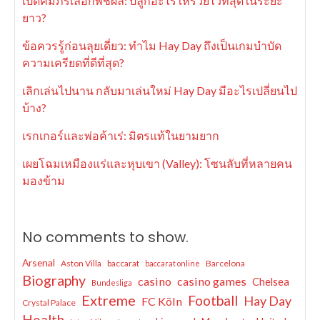
เปิดคัมภีร์เลือกพืชผล: ปลูกอะไรให้รวยไวที่สุดในระยะ
ยาว?
ข้อควรรู้ก่อนลุยเดี่ยว: ทำไม Hay Day ถึงเป็นเกมบำบัด
ความเครียดที่ดีที่สุด?
เลิกเล่นไปนาน กลับมาเล่นใหม่ Hay Day มีอะไรเปลี่ยนไป
บ้าง?
เรกเกอร์และพ่อค้าเร่: มิตรแท้ในยามยาก
เผยโฉมเหมืองแร่และหุบเขา (Valley): โซนลับที่หลายคน
มองข้าม
No comments to show.
Arsenal
Aston Villa
baccarat
Barcelona
baccarat online
Biography
casino
casino games
Chelsea
Bundesliga
Extreme
Football
Hay Day
FC Köln
Crystal Palace
Health