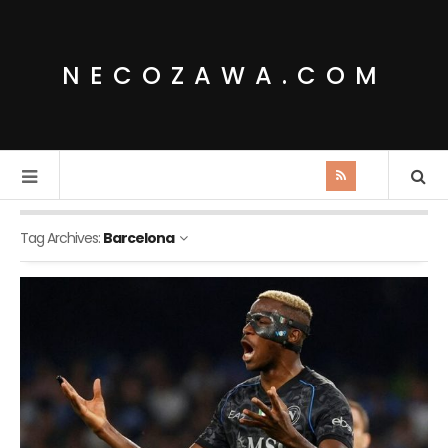
NECOZAWA.COM
Tag Archives:
Barcelona