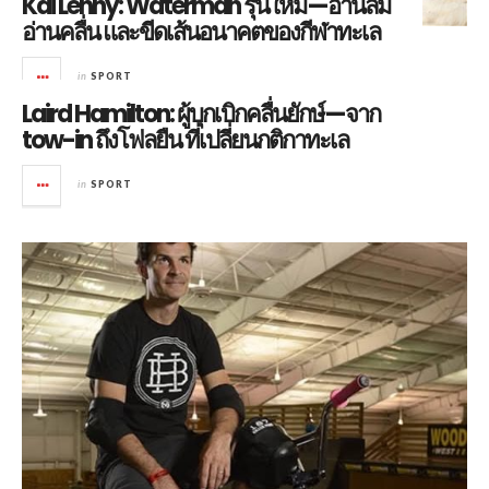
Kai Lenny: Waterman รุ่นใหม่—อ่านลม
อ่านคลื่น และขีดเส้นอนาคตของกีฬาทะเล
in
SPORT
Laird Hamilton: ผู้บุกเบิกคลื่นยักษ์—จาก
tow-in ถึงโฟลยืน ที่เปลี่ยนกติกาทะเล
in
SPORT