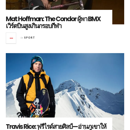
Mat Hoffman: The Condor ผู้พา BMX
เวิร์ตบินสูงเกินกรอบกีฬา
in
SPORT
Travis Rice: ฟรีไรด์สายศิลป์—อ่านภูเขาให้