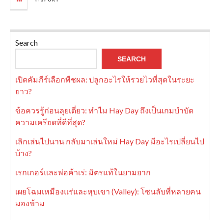
Search
SEARCH
เปิดคัมภีร์เลือกพืชผล: ปลูกอะไรให้รวยไวที่สุดในระยะ
ยาว?
ข้อควรรู้ก่อนลุยเดี่ยว: ทำไม Hay Day ถึงเป็นเกมบำบัด
ความเครียดที่ดีที่สุด?
เลิกเล่นไปนาน กลับมาเล่นใหม่ Hay Day มีอะไรเปลี่ยนไป
บ้าง?
เรกเกอร์และพ่อค้าเร่: มิตรแท้ในยามยาก
เผยโฉมเหมืองแร่และหุบเขา (Valley): โซนลับที่หลายคน
มองข้าม