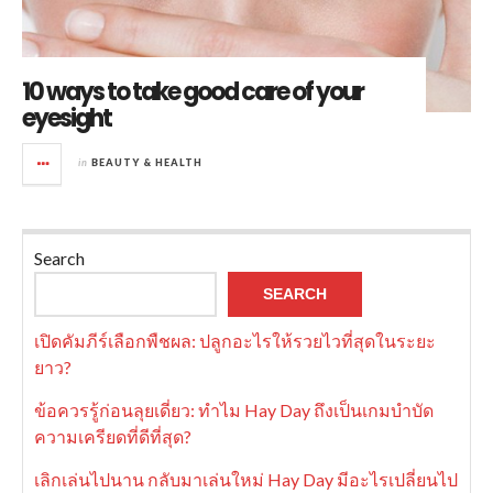
10 ways to take good care of your
eyesight
in
BEAUTY & HEALTH
Search
SEARCH
เปิดคัมภีร์เลือกพืชผล: ปลูกอะไรให้รวยไวที่สุดในระยะ
ยาว?
ข้อควรรู้ก่อนลุยเดี่ยว: ทำไม Hay Day ถึงเป็นเกมบำบัด
ความเครียดที่ดีที่สุด?
เลิกเล่นไปนาน กลับมาเล่นใหม่ Hay Day มีอะไรเปลี่ยนไป