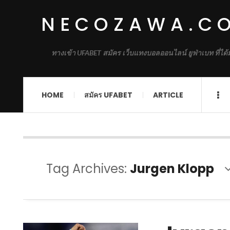
NECOZAWA.C
ทางเข้า UFABET สมัคร เว็บแทงบอลออนไลน์ ยูฟ่าเบท ที่ได
HOME
สมัคร UFABET
ARTICLE
Tag Archives:
Jurgen Klopp