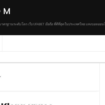
OM
้มาตรฐานระดับโลก เว็บ UFABET มือถือ ที่ดีที่สุดในประเทศไทย แทงบอลออนไ