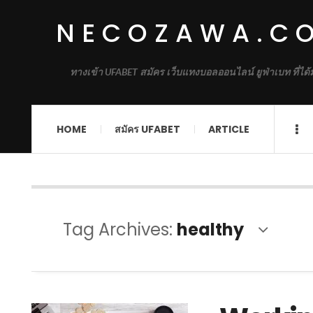
NECOZAWA.C
ทางเข้า UFABET สมัคร เว็บแทงบอลออนไลน์ ยูฟ่าเบท ที่ได
HOME
สมัคร UFABET
ARTICLE
Tag Archives:
healthy