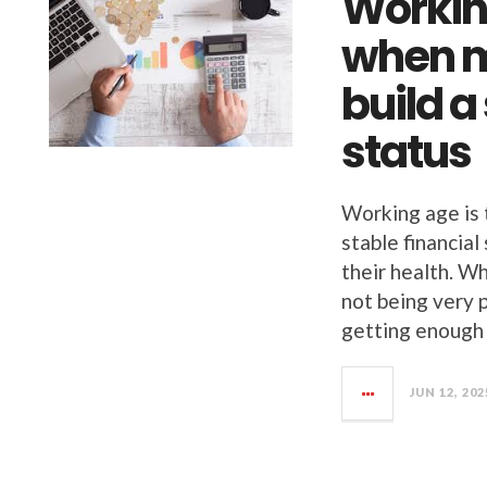
Workin
when m
build a
status
Working age is 
stable financia
their health. W
not being very p
getting enough 
JUN 12, 202