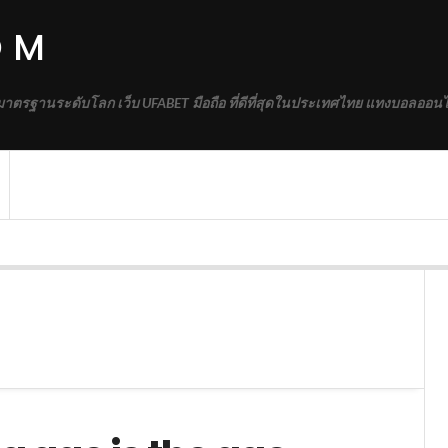
OM
้มาตรฐานระดับโลก เว็บ UFABET มือถือ ที่ดีที่สุดในประเทศไทย แทงบอลออนไ