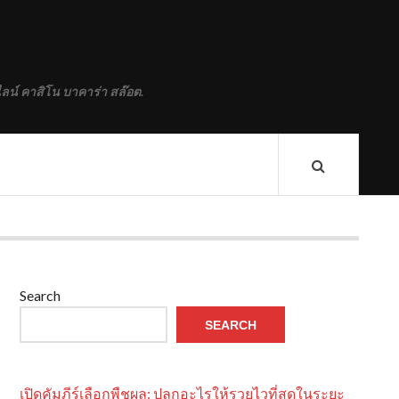
ลน์ คาสิโน บาคาร่า สล๊อต.
Search
SEARCH
เปิดคัมภีร์เลือกพืชผล: ปลูกอะไรให้รวยไวที่สุดในระยะ