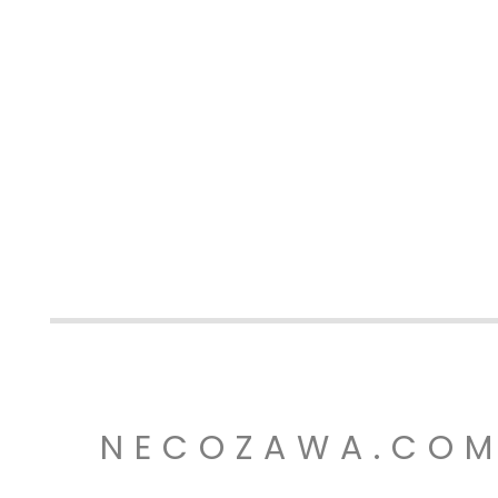
NECOZAWA.CO