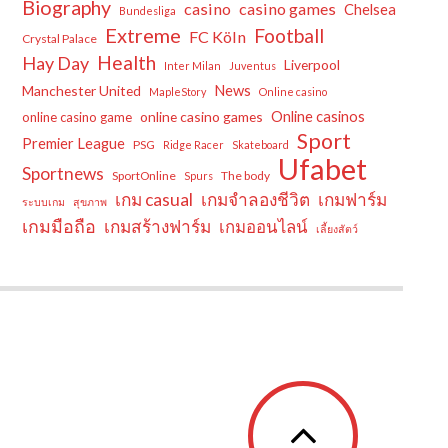
Biography
casino
casino games
Chelsea
Bundesliga
Extreme
Football
FC Köln
Crystal Palace
Health
Hay Day
Liverpool
Inter Milan
Juventus
News
Manchester United
MapleStory
Online casino
Online casinos
online casino games
online casino game
Sport
Premier League
PSG
Ridge Racer
Skateboard
Ufabet
Sportnews
SportOnline
The body
Spurs
เกม casual
เกมจำลองชีวิต
เกมฟาร์ม
ระบบเกม
สุขภาพ
เกมมือถือ
เกมสร้างฟาร์ม
เกมออนไลน์
เลี้ยงสัตว์