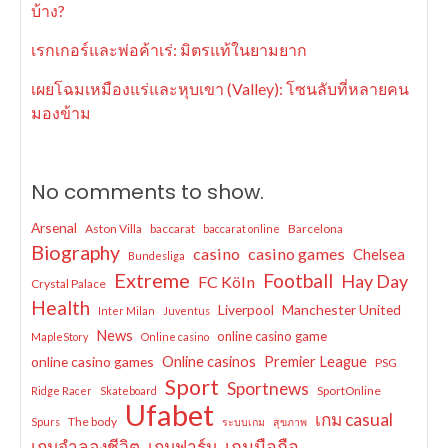
บ้าง?
เรกเกอร์และพ่อค้าเร่: มิตรแท้ในยามยาก
เผยโฉมเหมืองแร่และหุบเขา (Valley): โซนลับที่หลายคน
มองข้าม
No comments to show.
Arsenal
Aston Villa
baccarat
Barcelona
baccarat online
Biography
casino
casino games
Chelsea
Bundesliga
Extreme
Football
Hay Day
FC Köln
Crystal Palace
Health
Liverpool
Manchester United
Inter Milan
Juventus
News
online casino game
MapleStory
Online casino
Online casinos
Premier League
online casino games
PSG
Sport
Sportnews
SportOnline
Ridge Racer
Skateboard
Ufabet
เกม casual
The body
Spurs
ระบบเกม
สุขภาพ
เกมมือถือ
เกมจำลองชีวิต
เกมฟาร์ม