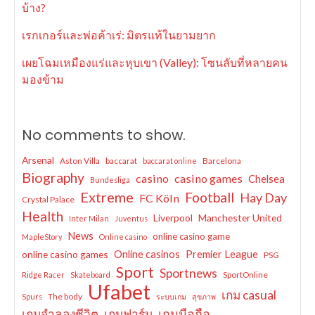
บ้าง?
เรกเกอร์และพ่อค้าเร่: มิตรแท้ในยามยาก
เผยโฉมเหมืองแร่และหุบเขา (Valley): โซนลับที่หลายคน
มองข้าม
No comments to show.
Arsenal
Aston Villa
baccarat
Barcelona
baccarat online
Biography
casino
casino games
Chelsea
Bundesliga
Extreme
Football
Hay Day
FC Köln
Crystal Palace
Health
Liverpool
Manchester United
Inter Milan
Juventus
News
online casino game
MapleStory
Online casino
Online casinos
Premier League
online casino games
PSG
Sport
Sportnews
SportOnline
Ridge Racer
Skateboard
Ufabet
เกม casual
The body
Spurs
ระบบเกม
สุขภาพ
เกมมือถือ
เกมจำลองชีวิต
เกมฟาร์ม