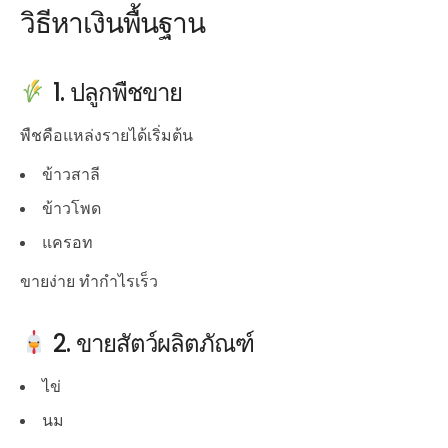
วิธีหาเงินพื้นฐาน
1. ปลูกพืชขาย
พืชคือแหล่งรายได้เริ่มต้น
ข้าวสาลี
ข้าวโพด
แครอท
ขายง่าย ทำกำไรเร็ว
2. ขายสัตว์ผลิตภัณฑ์
ไข่
นม