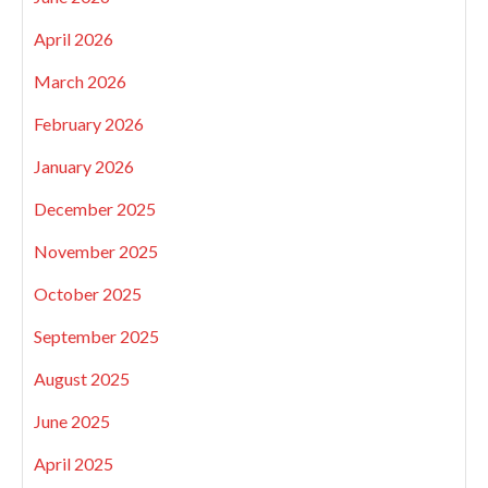
April 2026
March 2026
February 2026
January 2026
December 2025
November 2025
October 2025
September 2025
August 2025
June 2025
April 2025