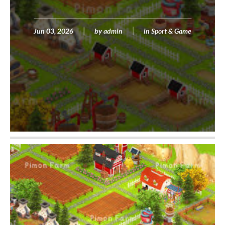
Jun 03, 2026
by
admin
in
Sport & Game