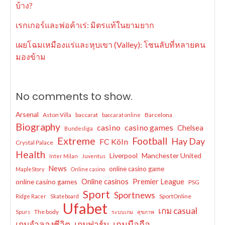
บ้าง?
เรกเกอร์และพ่อค้าเร่: มิตรแท้ในยามยาก
เผยโฉมเหมืองแร่และหุบเขา (Valley): โซนลับที่หลายคน
มองข้าม
No comments to show.
Arsenal
Aston Villa
baccarat
Barcelona
baccarat online
Biography
casino
casino games
Chelsea
Bundesliga
Extreme
Football
Hay Day
FC Köln
Crystal Palace
Health
Liverpool
Manchester United
Inter Milan
Juventus
News
online casino game
MapleStory
Online casino
Online casinos
Premier League
online casino games
PSG
Sport
Sportnews
SportOnline
Ridge Racer
Skateboard
Ufabet
เกม casual
The body
Spurs
ระบบเกม
สุขภาพ
เกมมือถือ
เกมจำลองชีวิต
เกมฟาร์ม