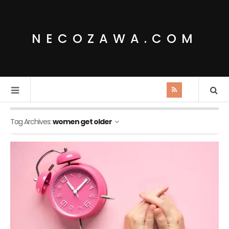
NECOZAWA.COM
Tag Archives:
women get older