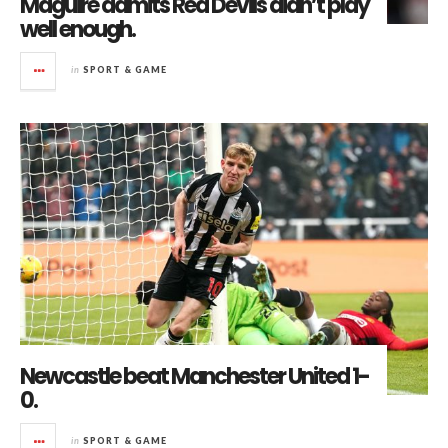
Maguire admits Red Devils didn’t play
well enough.
in
SPORT & GAME
Newcastle beat Manchester United 1-
0.
in
SPORT & GAME