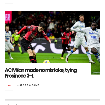
AC Milan made no mistake, tying
Frosinone 3-1.
in
SPORT & GAME