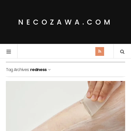
NECOZAWA.COM
Tag Archives:
redness