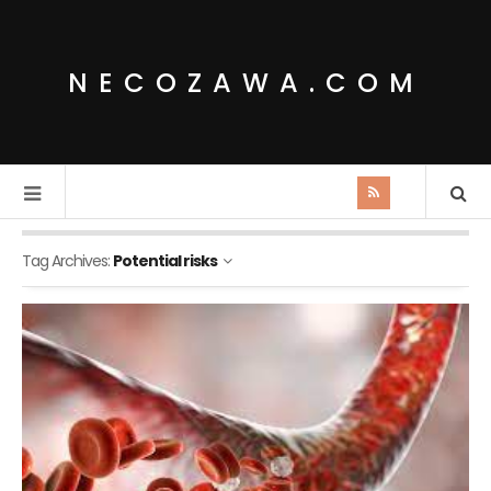
NECOZAWA.COM
Tag Archives:
Potential risks