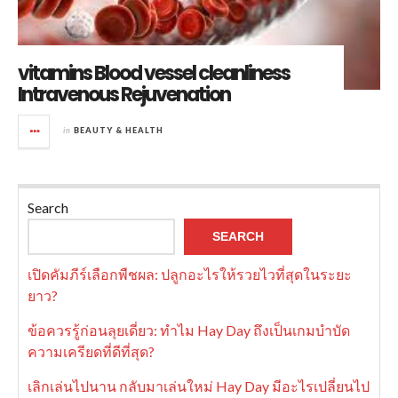
vitamins Blood vessel cleanliness
Intravenous Rejuvenation
in
BEAUTY & HEALTH
Search
SEARCH
เปิดคัมภีร์เลือกพืชผล: ปลูกอะไรให้รวยไวที่สุดในระยะ
ยาว?
ข้อควรรู้ก่อนลุยเดี่ยว: ทำไม Hay Day ถึงเป็นเกมบำบัด
ความเครียดที่ดีที่สุด?
เลิกเล่นไปนาน กลับมาเล่นใหม่ Hay Day มีอะไรเปลี่ยนไป