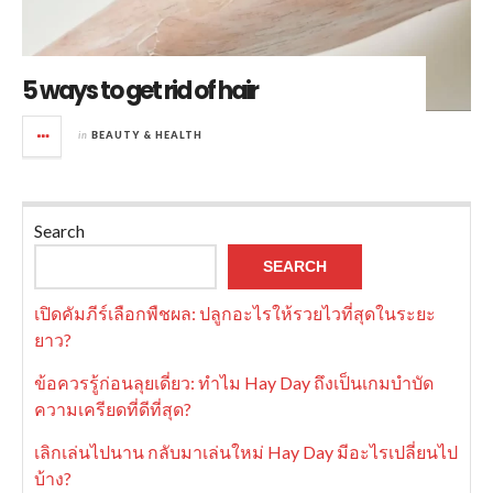
5 ways to get rid of hair
in
BEAUTY & HEALTH
Search
SEARCH
เปิดคัมภีร์เลือกพืชผล: ปลูกอะไรให้รวยไวที่สุดในระยะ
ยาว?
ข้อควรรู้ก่อนลุยเดี่ยว: ทำไม Hay Day ถึงเป็นเกมบำบัด
ความเครียดที่ดีที่สุด?
เลิกเล่นไปนาน กลับมาเล่นใหม่ Hay Day มีอะไรเปลี่ยนไป
บ้าง?