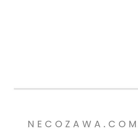
NECOZAWA.CO