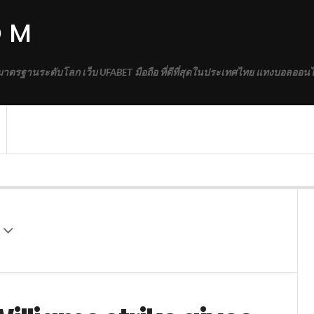
OM
้มาตรฐานระดับโลก เว็บ UFABET มือถือ ที่ดีที่สุดในประเทศไทย แทงบอลออนไ