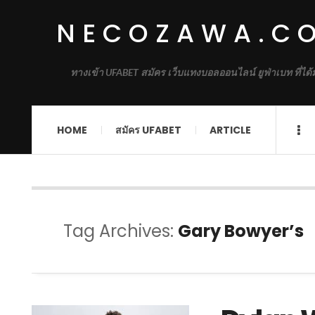
NECOZAWA.C
ทางเข้า UFABET สมัคร เว็บแทงบอลออนไลน์ ยูฟ่าเบท ที่ได
HOME
สมัคร UFABET
ARTICLE
Tag Archives:
Gary Bowyer’s