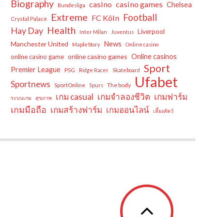
Biography
casino
casino games
Chelsea
Bundesliga
Extreme
Football
FC Köln
Crystal Palace
Health
Hay Day
Liverpool
Inter Milan
Juventus
News
Manchester United
MapleStory
Online casino
Online casinos
online casino games
online casino game
Sport
Premier League
PSG
Ridge Racer
Skateboard
Ufabet
Sportnews
SportOnline
The body
Spurs
เกม casual
เกมจำลองชีวิต
เกมฟาร์ม
ระบบเกม
สุขภาพ
เกมมือถือ
เกมสร้างฟาร์ม
เกมออนไลน์
เลี้ยงสัตว์