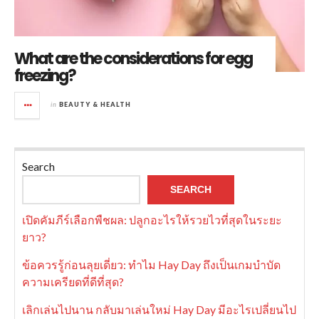
What are the considerations for egg
freezing?
in
BEAUTY & HEALTH
Search
SEARCH
เปิดคัมภีร์เลือกพืชผล: ปลูกอะไรให้รวยไวที่สุดในระยะ
ยาว?
ข้อควรรู้ก่อนลุยเดี่ยว: ทำไม Hay Day ถึงเป็นเกมบำบัด
ความเครียดที่ดีที่สุด?
เลิกเล่นไปนาน กลับมาเล่นใหม่ Hay Day มีอะไรเปลี่ยนไป