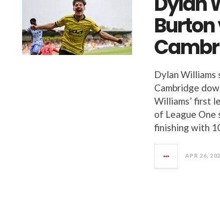
Dylan W
Burton
Cambr
Dylan Williams 
Cambridge down
Williams’ first 
of League One s
finishing with 1
APR 26, 20