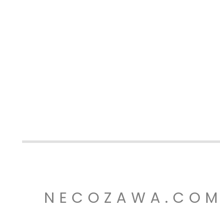
NECOZAWA.CO