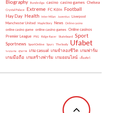
Biography
casino
casino games
Chelsea
Bundesliga
Extreme
Football
FC Köln
Crystal Palace
Health
Hay Day
Liverpool
Inter Milan
Juventus
News
Manchester United
MapleStory
Online casino
Online casinos
online casino games
online casino game
Sport
Premier League
PSG
Ridge Racer
Skateboard
Ufabet
Sportnews
SportOnline
The body
Spurs
เกม casual
เกมจำลองชีวิต
เกมฟาร์ม
ระบบเกม
สุขภาพ
เกมมือถือ
เกมสร้างฟาร์ม
เกมออนไลน์
เลี้ยงสัตว์