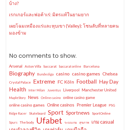
บ้าง?
เรกเกอร์และพ่อค้าเร่: มิตรแท้ในยามยาก
เผยโฉมเหมืองแร่และหุบเขา (Valley): โซนลับที่หลายคน
มองข้าม
No comments to show.
Arsenal
Aston Villa
baccarat
Barcelona
baccarat online
Biography
casino
casino games
Chelsea
Bundesliga
Extreme
Football
Hay Day
FC Köln
Crystal Palace
Health
Liverpool
Manchester United
Inter Milan
Juventus
News
online casino game
MapleStory
Online casino
Online casinos
Premier League
online casino games
PSG
Sport
Sportnews
SportOnline
Ridge Racer
Skateboard
Ufabet
เกม casual
The body
Spurs
ระบบเกม
สุขภาพ
เกมมือถือ
เกมจำลองชีวิต
เกมฟาร์ม