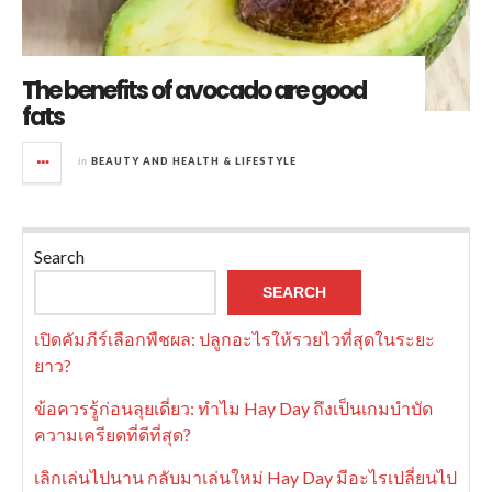
The benefits of avocado are good
fats
in
BEAUTY AND HEALTH & LIFESTYLE
Search
SEARCH
เปิดคัมภีร์เลือกพืชผล: ปลูกอะไรให้รวยไวที่สุดในระยะ
ยาว?
ข้อควรรู้ก่อนลุยเดี่ยว: ทำไม Hay Day ถึงเป็นเกมบำบัด
ความเครียดที่ดีที่สุด?
เลิกเล่นไปนาน กลับมาเล่นใหม่ Hay Day มีอะไรเปลี่ยนไป