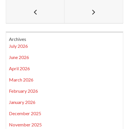
Archives
July 2026
June 2026
April 2026
March 2026
February 2026
January 2026
December 2025
November 2025