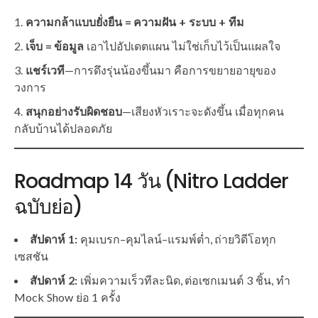
ความกล้าแบบยั่งยืน = ความฝัน + ระบบ + ทีม
เจ็บ = ข้อมูล
เอาไปอัปเดตแผน ไม่ใช่เก็บไว้เป็นแผลใจ
แชร์เวที
—การดึงรุ่นน้องขึ้นมา คือการขยายอายุของ
วงการ
สนุกอย่างรับผิดชอบ
—เสียงหัวเราะจะดังขึ้น เมื่อทุกคน
กลับบ้านได้ปลอดภัย
Roadmap 14 วัน (Nitro Ladder
ฉบับย่อ)
สัปดาห์ 1:
คุมเบรก–คุมไลน์–แรมพ์ต่ำ, ถ่ายวิดีโอทุก
เซสชัน
สัปดาห์ 2:
เพิ่มความเร็วทีละนิด, ต่อเซกเมนต์ 3 ชิ้น, ทำ
Mock Show ย่อ 1 ครั้ง