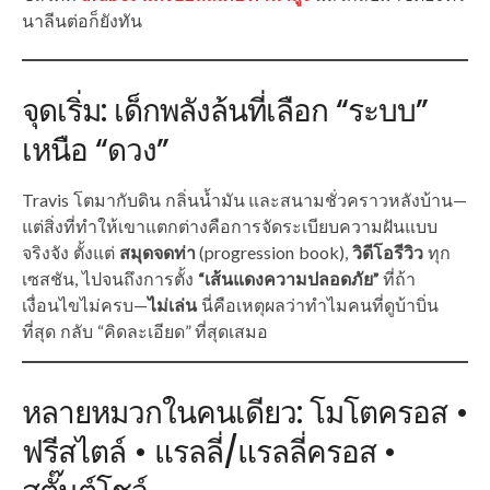
นาลีนต่อก็ยังทัน
จุดเริ่ม: เด็กพลังล้นที่เลือก “ระบบ”
เหนือ “ดวง”
Travis โตมากับดิน กลิ่นน้ำมัน และสนามชั่วคราวหลังบ้าน—
แต่สิ่งที่ทำให้เขาแตกต่างคือการจัดระเบียบความฝันแบบ
จริงจัง ตั้งแต่
สมุดจดท่า
(progression book),
วิดีโอรีวิว
ทุก
เซสชัน, ไปจนถึงการตั้ง
“เส้นแดงความปลอดภัย”
ที่ถ้า
เงื่อนไขไม่ครบ—
ไม่เล่น
นี่คือเหตุผลว่าทำไมคนที่ดูบ้าบิ่น
ที่สุด กลับ “คิดละเอียด” ที่สุดเสมอ
หลายหมวกในคนเดียว: โมโตครอส •
ฟรีสไตล์ • แรลลี่/แรลลี่ครอส •