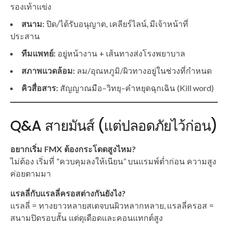
รองเท้าแข่ง
สนาม:
ปิด/ได้รับอนุญาต, เคลียร์ไลน์, มีเจ้าหน้าที่
ประสาน
ทีมแพทย์:
อยู่หน้างาน + เส้นทางส่งโรงพยาบาล
สภาพแวดล้อม:
ลม/อุณหภูมิ/ผิวทางอยู่ในช่วงที่กำหนด
คิวสื่อสาร:
สัญญาณมือ–วิทยุ–คำหยุดฉุกเฉิน (Kill word)
Q&A สายมันส์ (แต่ปลอดภัยไว้ก่อน)
อยากเริ่ม FMX ต้องกระโดดสูงไหม?
ไม่ต้อง เริ่มที่ “ควบคุมลงให้เนียน” บนแรมพ์ต่ำก่อน ความสูง
ค่อยตามมา
แรลลี่กับแรลลี่ครอสต่างกันยังไง?
แรลลี่ = ทางยาวหลายสเตจบนผิวหลากหลาย, แรลลี่ครอส =
สนามปิดรอบสั้น แต่ดุเดือดและคอนแทกต์สูง