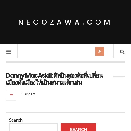
NECOZAWA.COM
Tag Archives:
Trials
Danny MacAskill: ศิลปินสองล้อที่เปลี่ยน
เมืองทั้งเมืองให้เป็นสนามเด็กเล่น
in
SPORT
Search
SEARCH