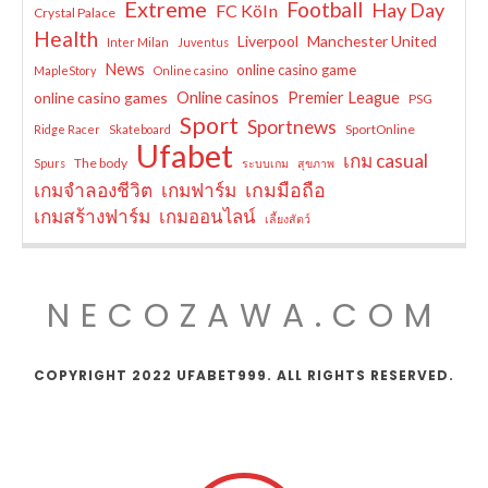
Extreme
Football
Hay Day
FC Köln
Crystal Palace
Health
Liverpool
Manchester United
Inter Milan
Juventus
News
online casino game
MapleStory
Online casino
Online casinos
Premier League
online casino games
PSG
Sport
Sportnews
SportOnline
Ridge Racer
Skateboard
Ufabet
เกม casual
The body
Spurs
ระบบเกม
สุขภาพ
เกมมือถือ
เกมจำลองชีวิต
เกมฟาร์ม
เกมสร้างฟาร์ม
เกมออนไลน์
เลี้ยงสัตว์
NECOZAWA.COM
COPYRIGHT 2022 UFABET999. ALL RIGHTS RESERVED.