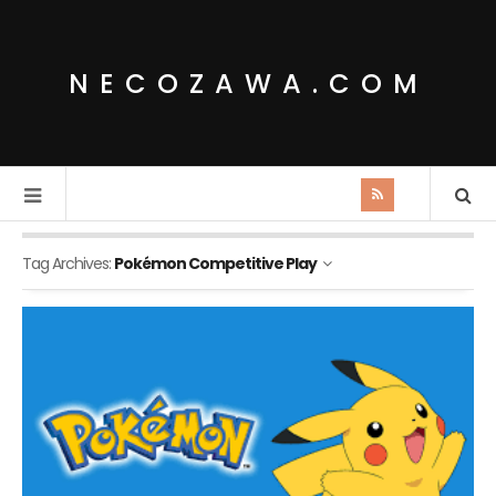
NECOZAWA.COM
Tag Archives:
Pokémon Competitive Play