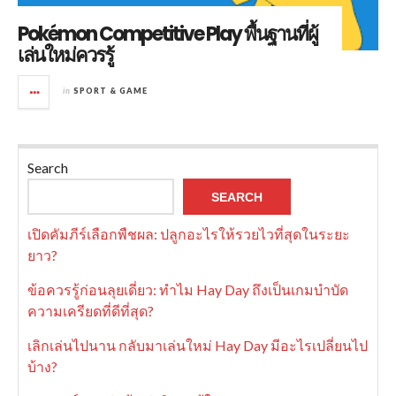
Pokémon Competitive Play พื้นฐานที่ผู้
เล่นใหม่ควรรู้
in
SPORT & GAME
Search
SEARCH
เปิดคัมภีร์เลือกพืชผล: ปลูกอะไรให้รวยไวที่สุดในระยะ
ยาว?
ข้อควรรู้ก่อนลุยเดี่ยว: ทำไม Hay Day ถึงเป็นเกมบำบัด
ความเครียดที่ดีที่สุด?
เลิกเล่นไปนาน กลับมาเล่นใหม่ Hay Day มีอะไรเปลี่ยนไป
บ้าง?