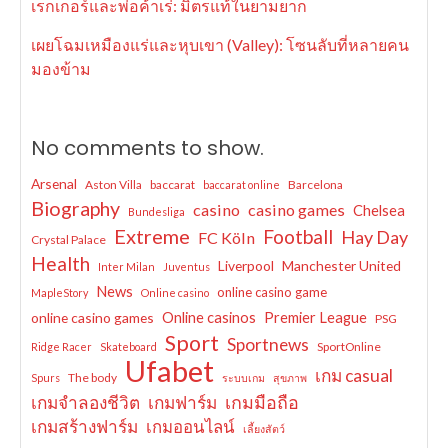
เรกเกอร์และพ่อค้าเร่: มิตรแท้ในยามยาก
เผยโฉมเหมืองแร่และหุบเขา (Valley): โซนลับที่หลายคน
มองข้าม
No comments to show.
Arsenal
Aston Villa
baccarat
Barcelona
baccarat online
Biography
casino
casino games
Chelsea
Bundesliga
Extreme
Football
Hay Day
FC Köln
Crystal Palace
Health
Liverpool
Manchester United
Inter Milan
Juventus
News
online casino game
MapleStory
Online casino
Online casinos
Premier League
online casino games
PSG
Sport
Sportnews
SportOnline
Ridge Racer
Skateboard
Ufabet
เกม casual
The body
Spurs
ระบบเกม
สุขภาพ
เกมมือถือ
เกมจำลองชีวิต
เกมฟาร์ม
เกมสร้างฟาร์ม
เกมออนไลน์
เลี้ยงสัตว์