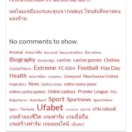
เผยโฉมเหมืองแร่และหุบเขา (Valley): โซนลับที่หลายคน
มองข้าม
No comments to show.
Arsenal
Aston Villa
baccarat
Barcelona
baccarat online
Biography
casino
casino games
Chelsea
Bundesliga
Extreme
Football
Hay Day
FC Köln
Crystal Palace
Health
Liverpool
Manchester United
Inter Milan
Juventus
News
online casino game
MapleStory
Online casino
Online casinos
Premier League
online casino games
PSG
Sport
Sportnews
SportOnline
Ridge Racer
Skateboard
Ufabet
เกม casual
The body
Spurs
ระบบเกม
สุขภาพ
เกมมือถือ
เกมจำลองชีวิต
เกมฟาร์ม
เกมสร้างฟาร์ม
เกมออนไลน์
เลี้ยงสัตว์