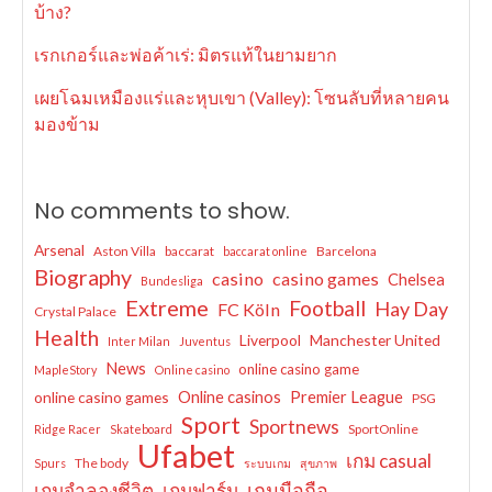
บ้าง?
เรกเกอร์และพ่อค้าเร่: มิตรแท้ในยามยาก
เผยโฉมเหมืองแร่และหุบเขา (Valley): โซนลับที่หลายคน
มองข้าม
No comments to show.
Arsenal
Aston Villa
baccarat
Barcelona
baccarat online
Biography
casino
casino games
Chelsea
Bundesliga
Extreme
Football
Hay Day
FC Köln
Crystal Palace
Health
Liverpool
Manchester United
Inter Milan
Juventus
News
online casino game
MapleStory
Online casino
Online casinos
Premier League
online casino games
PSG
Sport
Sportnews
SportOnline
Ridge Racer
Skateboard
Ufabet
เกม casual
The body
Spurs
ระบบเกม
สุขภาพ
เกมมือถือ
เกมจำลองชีวิต
เกมฟาร์ม