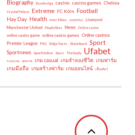
Biography
casino
casino games
Chelsea
Bundesliga
Extreme
Football
FC Köln
Crystal Palace
Health
Hay Day
Liverpool
Inter Milan
Juventus
News
Manchester United
MapleStory
Online casino
Online casinos
online casino games
online casino game
Sport
Premier League
PSG
Ridge Racer
Skateboard
Ufabet
Sportnews
SportOnline
The body
Spurs
เกม casual
เกมจำลองชีวิต
เกมฟาร์ม
ระบบเกม
สุขภาพ
เกมมือถือ
เกมสร้างฟาร์ม
เกมออนไลน์
เลี้ยงสัตว์