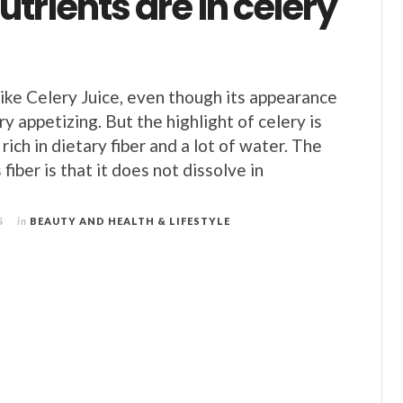
trients are in celery
like Celery Juice, even though its appearance
y appetizing. But the highlight of celery is
 rich in dietary fiber and a lot of water. The
 fiber is that it does not dissolve in
5
in
BEAUTY AND HEALTH & LIFESTYLE