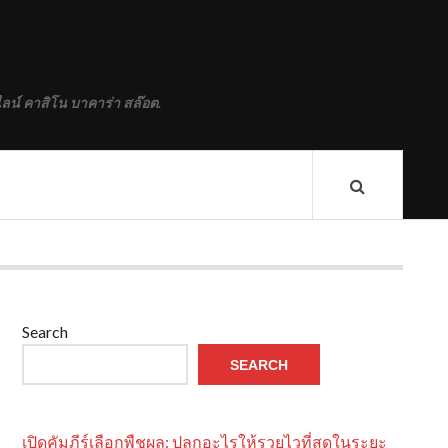
ลน์ คาสิโน บาคาร่า สล๊อต.
Search
SEARCH
เปิดคัมภีร์เลือกพืชผล: ปลูกอะไรให้รวยไวที่สุดในระยะ