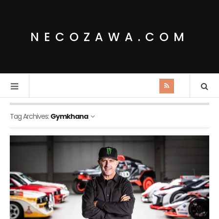
NECOZAWA.COM
Tag Archives:
Gymkhana