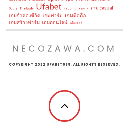
Ufabet
เกม casual
The body
Spurs
ระบบเกม
สุขภาพ
เกมมือถือ
เกมจำลองชีวิต
เกมฟาร์ม
เกมสร้างฟาร์ม
เกมออนไลน์
เลี้ยงสัตว์
NECOZAWA.COM
COPYRIGHT 2022 UFABET999. ALL RIGHTS RESERVED.