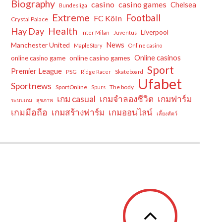
Biography
casino
casino games
Chelsea
Bundesliga
Extreme
Football
FC Köln
Crystal Palace
Health
Hay Day
Liverpool
Inter Milan
Juventus
News
Manchester United
MapleStory
Online casino
Online casinos
online casino games
online casino game
Sport
Premier League
PSG
Ridge Racer
Skateboard
Ufabet
Sportnews
SportOnline
The body
Spurs
เกม casual
เกมจำลองชีวิต
เกมฟาร์ม
ระบบเกม
สุขภาพ
เกมมือถือ
เกมสร้างฟาร์ม
เกมออนไลน์
เลี้ยงสัตว์