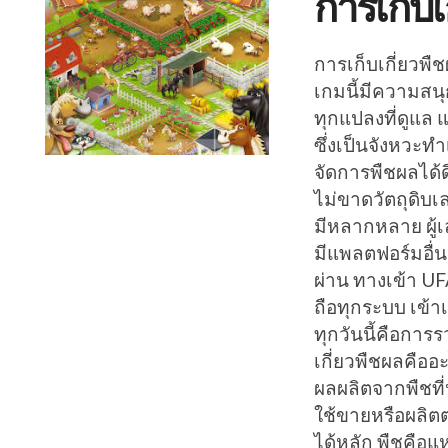
การเก็บเ
การเก็บเกี่ยวพื
เกมนี้มีความสนุ
ทุกแปลงที่ดูแล 
ซึ่งเป็นจังหวะ
จัดการพืชผลได้ด
ไม่ขาดวัตถุดิบเ
มีหลากหลาย ผู้เ
มีแพลตฟอร์มอื่น 
ผ่าน ทางเข้า UF
ถือทุกระบบ เข้าเ
ทุกวันนี้คือกา
เกี่ยวพืชผลคืออ
ผลผลิตจากพืชที่ป
ใช้ขายหรือผลิตต
ได้หลัก พืชคือแห