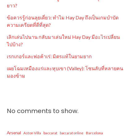
ยาว?
ข้อควรรู้ก่อนลุยเดี่ยว: ทำไม Hay Day ถึงเป็นเกมบำบัด
ความเครียดที่ดีที่สุด?
เลิกเล่นไปนาน กลับมาเล่นใหม่ Hay Day มีอะไรเปลี่ยน
ไปบ้าง?
เรกเกอร์และพ่อค้าเร่: มิตรแท้ในยามยาก
เผยโฉมเหมืองแร่และหุบเขา (Valley): โซนลับที่หลายคน
มองข้าม
No comments to show.
Arsenal
Aston Villa
baccarat
Barcelona
baccarat online