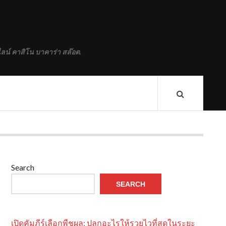
ลน์ คาสิโน บาคาร่า สล๊อต.
Search
SEARCH
เปิดคัมภีร์เลือกพืชผล: ปลูกอะไรให้รวยไวที่สุดในระยะ