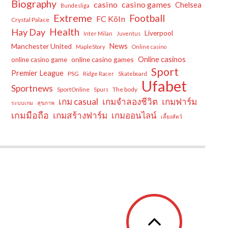
Biography
casino
casino games
Chelsea
Bundesliga
Extreme
Football
FC Köln
Crystal Palace
Health
Hay Day
Liverpool
Inter Milan
Juventus
News
Manchester United
MapleStory
Online casino
Online casinos
online casino games
online casino game
Sport
Premier League
PSG
Ridge Racer
Skateboard
Ufabet
Sportnews
SportOnline
The body
Spurs
เกม casual
เกมจำลองชีวิต
เกมฟาร์ม
ระบบเกม
สุขภาพ
เกมมือถือ
เกมสร้างฟาร์ม
เกมออนไลน์
เลี้ยงสัตว์