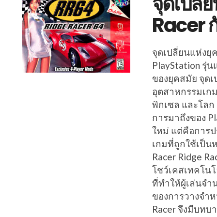
จุดเปลี่
Racer 
จุดเปลี่ยนแห่ง
PlayStation รุ่
ของยุคสมัย จุดเป
อุตสาหกรรมเกมก
พิกเซล และโลก 3
การมาถึงของ Pla
ใหม่ แต่คือการป
เกมที่ถูกใช้เป็
Racer Ridge Rac
โชว์เคสเทคโนโล
ที่ทำให้ผู้เล่น
ของการวางจำหน
Racer จึงมีบทบ